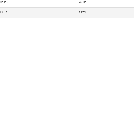
02-28
7542
12-15
7273