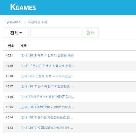
정보서비스
유관기관 소식
전체
검색
번호
제목
4521
[안내] 2018 제주 기업유치 설명회 개최
4519
[안내] 「온라인 콘텐츠 자율규제 현황과 과제」 세미나 개최
4518
[안내] 바이오정보 보호 가이드라인(안) 세미나 개최
4517
[안내] 2017 한-아세안 디지털콘텐츠 콘퍼런스 개최
4516
[안내] [한국콘텐츠진흥원] NEXT Content Conference 넥스트 콘텐츠 콘퍼런스 2017 개최
4515
[안내] ITS GAME 2017(International Trade Show for Games) - 한국콘텐츠진흥원
4514
[안내] 2017 온라인 개인정보보호 정책 설명회 개최 - 한국인터넷진흥원
4513
[안내] 2017 K-Global 스마트미디어 서비스 상용화 지원 사업 공고 - 한국방송통신전파진흥원