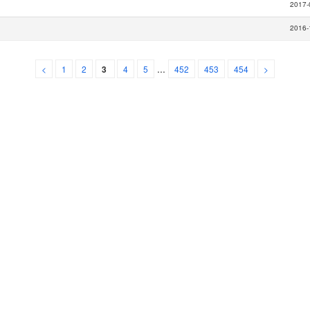
2017-
2016-
...
<
1
2
3
4
5
452
453
454
>