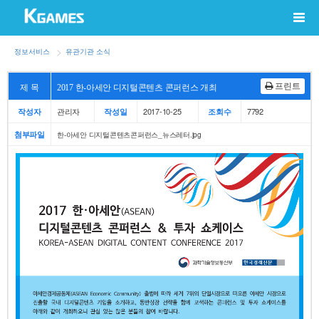
정보서비스
유관기관 소식
프린트
제 목
2017 한-아세안 디지털콘텐츠 콘퍼런스 개최
관리자
2017-10-25
7792
작성자
작성일
조회수
첨부파일
한-아세안 디지털콘텐츠콘퍼런스_뉴스레터.jpg