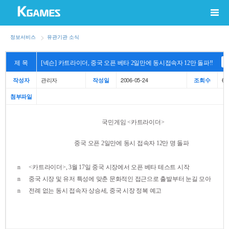
정보서비스
유관기관 소식
제 목
[넥슨] 카트라이더, 중국 오픈 베타 2일만에 동시접속자 12만 돌파!!
관리자
2006-05-24
63
작성자
작성일
조회수
첨부파일
국민게임
<
카트라이더
>
중국 오픈
2
일만에 동시 접속자
12
만 명 돌파
n
<
카트라이더
>, 3
월
17
일 중국 시장에서 오픈 베타 테스트 시작
n
중국 시장 및 유저 특성에 맞춘 문화적인 접근으로 출발부터 눈길 모아
n
전례 없는 동시 접속자 상승세
,
중국 시장 정복 예고