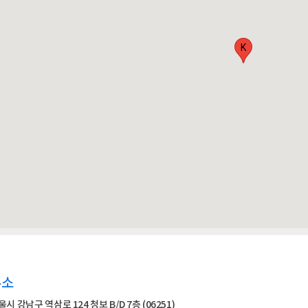
K
주소
울시 강남구 역삼로 124 청보 B/D 7층 (06251)