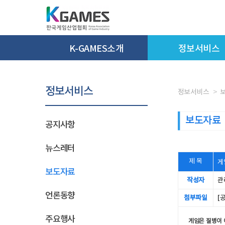
K-GAMES소개
정보서비스
정보서비스
정보서비스
보도자료
공지사항
뉴스레터
제 목
게
보도자료
작성자
관
언론동향
첨부파일
[
주요행사
게임은 질병이 