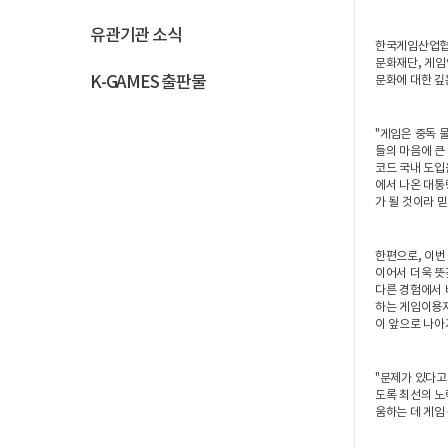
유관기관 소식
한국게임산업협
문화재단, 게임
K-GAMES 출판물
문화에 대한 깊
"게임은 중독 
들의 마음에 큰
코드 국내 도입
에서 나온 대통
가 될 것이라 
한편으로, 이번
이어서 더욱 뜻
다른 경험에서 
하는 게임이용자
이 앞으로 나아
"문제가 있다고
도록 최선의 노
움하는 데 게임