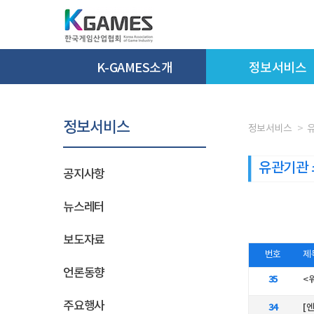
K-GAMES소개
정보서비스
정보서비스
정보서비스
유관기관 
공지사항
뉴스레터
보도자료
번호
제
언론동향
35
<
주요행사
34
[