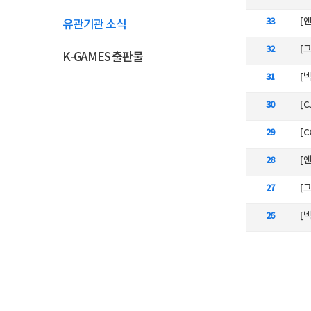
33
[
유관기관 소식
32
[
K-GAMES 출판물
31
30
[
29
[C
28
[
27
[
26
[