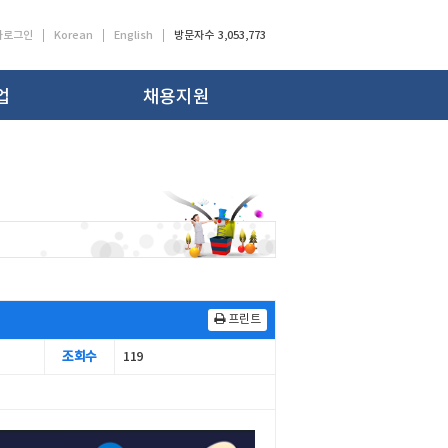
사로그인
Korean
English
방문자수 3,053,773
업
채용지원
프린트
조회수
119