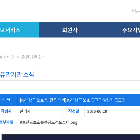
회원
보서비스
회원사
주요사
보서비스
유관기관 소식
유관기관 소식
제 목
[K-브랜드 보호 민·관 협의회] K-브랜드 보호 찐크크 챌린지 공모전
작성자
관리자
작성일
2026-06-29
첨부파일
K브랜드보호숏폼공모전포스터.png