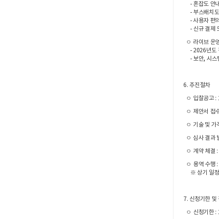
- 혼잡도 안내
- 부스배치도 
- 사용자 편
- 신규 결제 
ㅇ 라이브 운영
- 2026년도 
- 보안, 시스템
6. 추진절차
ㅇ 입찰공고 : 20
ㅇ 제안서 접수마감
ㅇ 기술 및 가격평
ㅇ 심사 결과 발
ㅇ 계약 체결 
ㅇ 용역 수행 :
※ 상기 일정은
7. 신청기한 및
ㅇ 신청기한 : 20