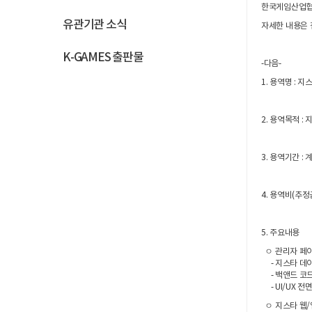
한국게임산업협회
유관기관 소식
자세한 내용은 
K-GAMES 출판물
-다음-
1. 용역명 : 
2. 용역목적 
3. 용역기간 : 계
4. 용역비(추정
5. 주요내용
ㅇ 관리자 페이
- 지스타 데이
- 백앤드 코드
- UI/UX 전
ㅇ 지스타 웹