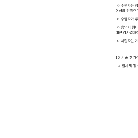
ㅇ 수행자는 참
이상의 인력으
ㅇ 수행자가 투
ㅇ 용역 이행내
대한 감사결과에
ㅇ 낙찰자는 계
10. 기술 및 가
ㅇ 일시 및 장