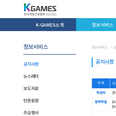
K-GAMES소개
정보서비스
정보서비스
정보서비스
공지사항
공지사항
뉴스레터
제 목
지
보도자료
작성자
관
언론동향
첨부파일
[
[
주요행사